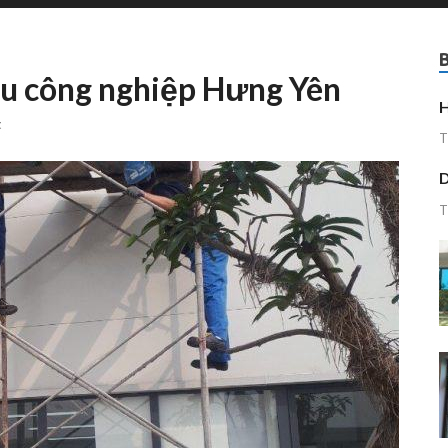
hu công nghiệp Hưng Yên
H
t
T
D
T