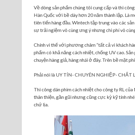
Về dòng sản phẩm chúng tôi cung cấp và thi công
Hàn Quốc với bề dày hơn 20 năm thành lập. Là m
tiên tiến hàng đầu. Wintech tập trung vào các s
sự trải ngiệm vô cùng ưng ý nhưng chi phí vô cùng
Chính vì thế với phương châm “tất cả vì khách hà
phẩm có khả năng cách nhiệt, chống UV cao. Sản
chuyện hàng giả, hàng nhái ở đây. Trên bề mặt phi
Phải nói là UY TÍN- CHUYÊN NGHIỆP- CHẤ
Thi công dán phim cách nhiệt cho công ty RL của
thân thiện, gần gũi nhưng cũng cực kỳ kỹ tính nh
chứ lịa.